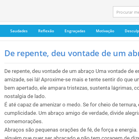
Saudades
Reflexão
Engraçadas
Motivação
Descul
De repente, deu vontade de um abr
De repente, deu vontade de um abraço Uma vontade de en
amizade, sei lá! Aproxime-se mais e tente sentir do que
bem apertado, ele ampara tristezas, sustenta lágrimas, c
nostalgia de lado.
É até capaz de amenizar o medo. Se for cheio de ternura, 
cumplicidade. Um abraço amigo de verdade, divide alegri
comemorações.
Abraços são pequenas orações de fé, de força e energia.
alguém que quer ser abraçado e não tem coragem de dize