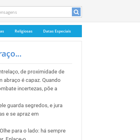
pas
Religiosas
Datas Especiais
aço...
trelaço, de proximidade de
 um abraço é capaz. Quando
ombate incertezas, põe a
ele guarda segredos, e jura
as e se apraz em
 Olhe para o lado: há sempre
r. Enlace-o.