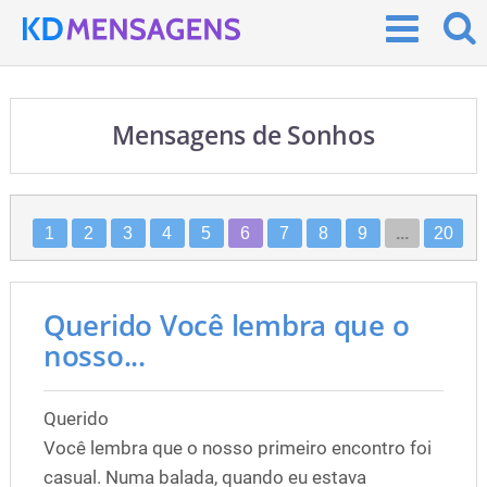
Mensagens de Sonhos
1
2
3
4
5
6
7
8
9
...
20
Querido Você lembra que o
nosso...
Querido
Você lembra que o nosso primeiro encontro foi
casual. Numa balada, quando eu estava