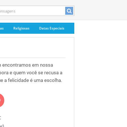
pas
Religiosas
Datas Especiais
m encontramos em nossa
bora e quem você se recusa a
e a felicidade é uma escolha.
:
r)