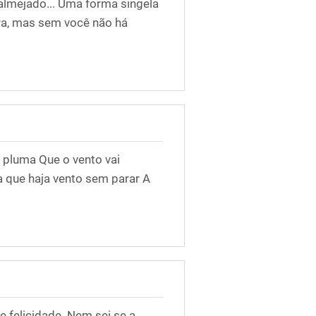
almejado... Uma forma singela
ura, mas sem você não há
a pluma Que o vento vai
a que haja vento sem parar A
e felicidade. Nem sei se a