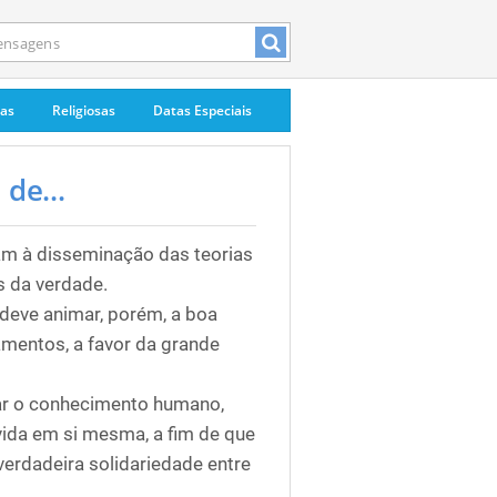
pas
Religiosas
Datas Especiais
de...
am à disseminação das teorias
s da verdade.
 deve animar, porém, a boa
mentos, a favor da grande
iar o conhecimento humano,
vida em si mesma, a fim de que
verdadeira solidariedade entre