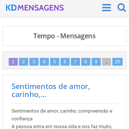
Tempo - Mensagens
1
2
3
4
5
6
7
8
9
...
20
Sentimentos de amor,
carinho,...
Sentimentos de amor, carinho, compreensão e
confiança
A pessoa entra em nossa vida e nos faz muito,