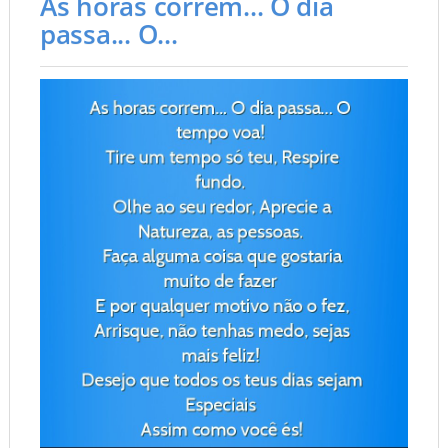
As horas correm... O dia
passa... O...