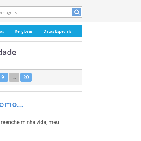
pas
Religiosas
Datas Especiais
dade
9
...
20
omo...
preenche minha vida, meu