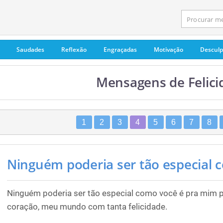
Saudades
Reflexão
Engraçadas
Motivação
Descul
Mensagens de Felici
1
2
3
4
5
6
7
8
Ninguém poderia ser tão especial c
Ninguém poderia ser tão especial como você é pra mim 
coração, meu mundo com tanta felicidade.