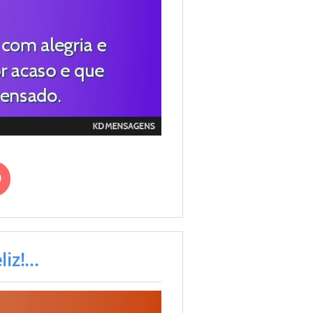
z!...