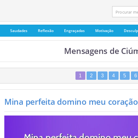
Saudades
Reflexão
Engraçadas
Motivação
Descul
Mensagens de Ciú
1
2
3
4
5
6
Mina perfeita domino meu coração 