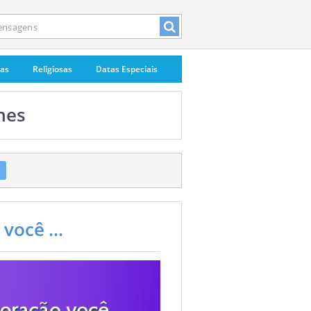
pas
Religiosas
Datas Especiais
mes
você ...