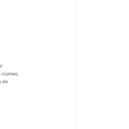
!
m ciumes,
s de
!