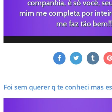
Foi sem querer q te conheci mas est