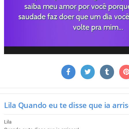
Lila Quando eu te disse que ia arrisc
Lila