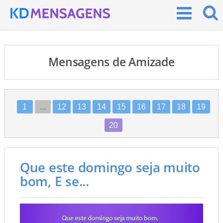
Mensagens de Amizade
1
...
12
13
14
15
16
17
18
19
20
Que este domingo seja muito
bom, E se...