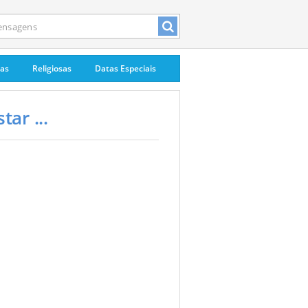
pas
Religiosas
Datas Especiais
ar ...