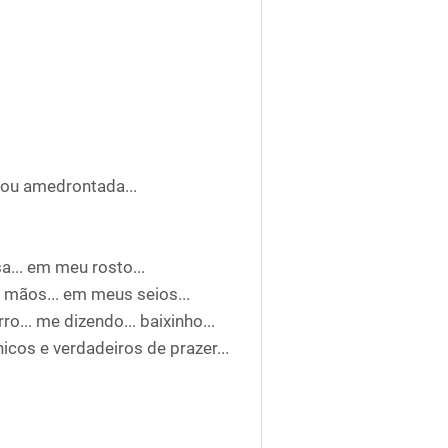
stou amedrontada...
a... em meu rosto...
s mãos... em meus seios...
ro... me dizendo... baixinho...
icos e verdadeiros de prazer...