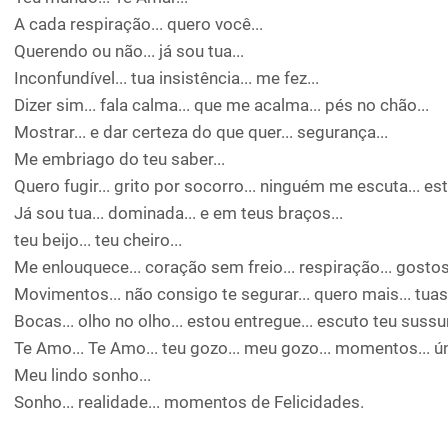
A cada respiração... quero você...
Querendo ou não... já sou tua...
Inconfundível... tua insistência... me fez...
Dizer sim... fala calma... que me acalma... pés no chão...
Mostrar... e dar certeza do que quer... segurança...
Me embriago do teu saber...
Quero fugir... grito por socorro... ninguém me escuta... e
Já sou tua... dominada... e em teus braços...
teu beijo... teu cheiro...
Me enlouquece... coração sem freio... respiração... gostos
Movimentos... não consigo te segurar... quero mais... tua
Bocas... olho no olho... estou entregue... escuto teu sussur
Te Amo... Te Amo... teu gozo... meu gozo... momentos... ún
Meu lindo sonho...
Sonho... realidade... momentos de Felicidades.