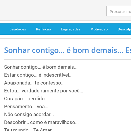
Saudades
Reflexão
Engraçadas
Motivação
Descul
Sonhar contigo... é bom demais... Est
Sonhar contigo... é bom demais...
Estar contigo... é indescritível...
Apaixonada... te confesso...
Estou... verdadeiramente por você...
Coração... perdido...
Pensamento... voa...
Não consigo acordar...
Descobrir... como é maravilhoso...
Teu mundo... Te Amar...