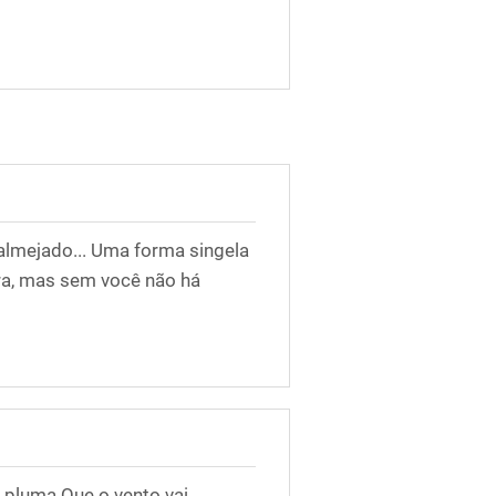
almejado... Uma forma singela
ura, mas sem você não há
a pluma Que o vento vai