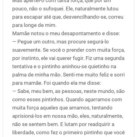
Mas apertei-o com tanta força, que por um
pouco, não o sufoquei. Ele, naturalmente lutou
para escapar até que, desvencilhando-se, correu
para longe de mim.
Mamãe notou o meu desapontamento e disse:
— Pegue um outro, mas procure segurá-lo
suavemente. Se você o prender com muita força,
por instinto, ele vai querer fugir. Fiz uma segunda
tentativa e o pintinho aninhou-se quietinho na
palma de minha mão. Senti-me muito feliz e sorri
para mamãe. Foi quando ela me disse:
— Sabe, meu bem, as pessoas, neste mundo, são
como esses pintinhos. Quando agarramos com
muita força aqueles que amamos, tentando
aprisioná-los em nossa mão, eles, naturalmente,
não se sentem bem. E lutam por readquirir a
liberdade, como fez o primeiro pintinho que você