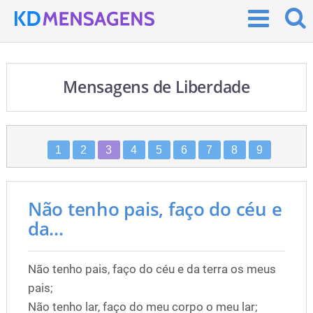
Mensagens de Liberdade
1
2
3
4
5
6
7
8
9
Não tenho pais, faço do céu e
da...
Não tenho pais, faço do céu e da terra os meus
pais;
Não tenho lar, faço do meu corpo o meu lar;