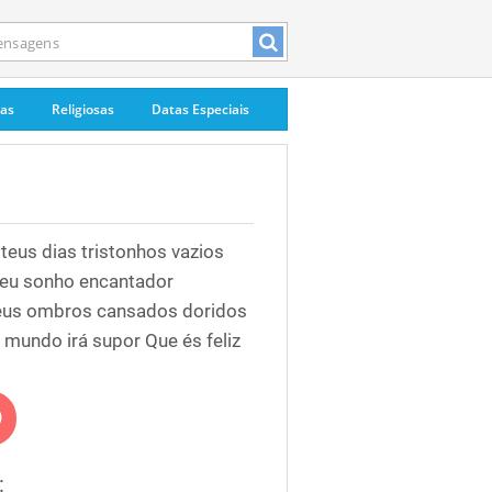
pas
Religiosas
Datas Especiais
teus dias tristonhos vazios
teu sonho encantador
 teus ombros cansados doridos
o mundo irá supor Que és feliz
: