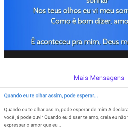
Mais Mensagens
Quando eu te olhar assim, pode esperar...
Quando eu te olhar assim, pode esperar de mim A declar
você já pode ouvir Quando eu disser te amo, creia eu não
expressar o amor que eu...