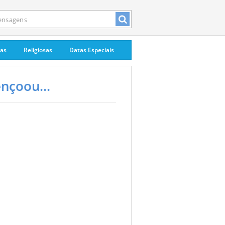
pas
Religiosas
Datas Especiais
nçoou...