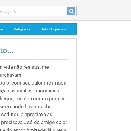
pas
Religiosas
Datas Especiais
o...
 vida não resistia, me
murchavam
oio, com seu calor me irrigou
nças as minhas fragrâncias
chegou, me deu ombro para eu
eserto pode haver sonho
sedutor já apreciava as
 precisava... só do amigo calor
a e do amor Amizade, já queria