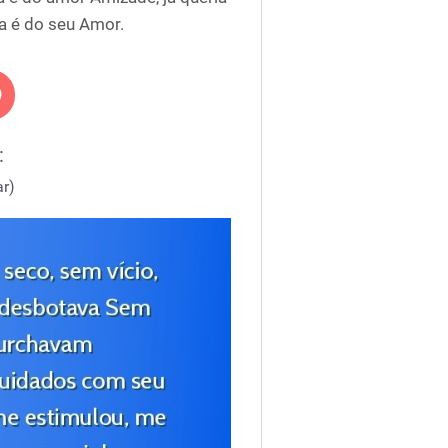
ra é do seu Amor.
:
r)