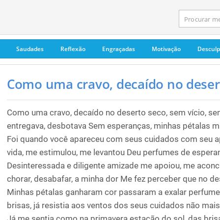
Saudades
Reflexão
Engraçadas
Motivação
Descul
Como uma cravo, decaído no desert
Como uma cravo, decaído no deserto seco, sem vício, sem
entregava, desbotava Sem esperanças, minhas pétalas 
Foi quando você apareceu com seus cuidados com seu ap
vida, me estimulou, me levantou Deu perfumes de espera
Desinteressada e diligente amizade me apoiou, me acon
chorar, desabafar, a minha dor Me fez perceber que no d
Minhas pétalas ganharam cor passaram a exalar perfume 
brisas, já resistia aos ventos dos seus cuidados não mais
Já me sentia como na primavera estação do sol, das bris