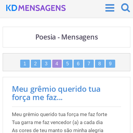
Poesia - Mensagens
1
2
3
4
5
6
7
8
9
Meu grêmio querido tua
força me faz...
Meu grêmio querido tua força me faz forte
Tua garra me faz vencedor (a) a cada dia
As cores de teu manto são minha alegria