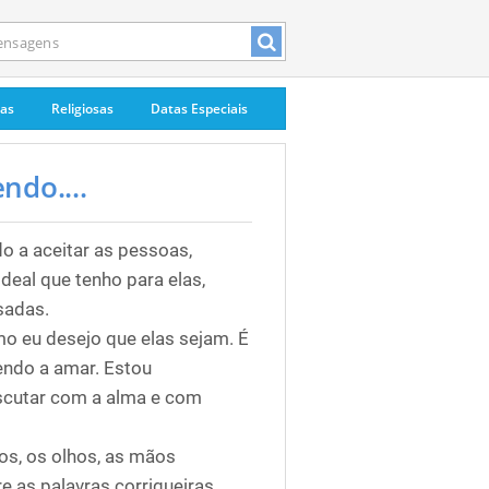
pas
Religiosas
Datas Especiais
ndo....
 a aceitar as pessoas,
al que tenho para elas,
sadas.
mo eu desejo que elas sejam. É
dendo a amar. Estou
escutar com a alma e com
os, os olhos, as mãos
 as palavras corriqueiras,