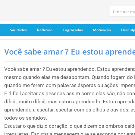
Saudades
Reflexão
Engraçadas
Motivação
Descul
Você sabe amar ? Eu estou aprende
Você sabe amar ? Eu estou aprendendo. Estou aprendendo
mesmo quando elas me desapontam. Quando fogem do ide
quando me ferem com palavras ásperas ou ações impen
É difícil aceitar as pessoas assim como elas são, não co
difícil, muito difícil, mas estou aprendendo. Estou apren
aprendendo a escutar, escutar com os olhos e ouvidos, 
todos os sentidos.
Escutar o que diz o coração, o que dizem os ombros caíd
irrequietas. Escutar a mensagem que se esconde por entre