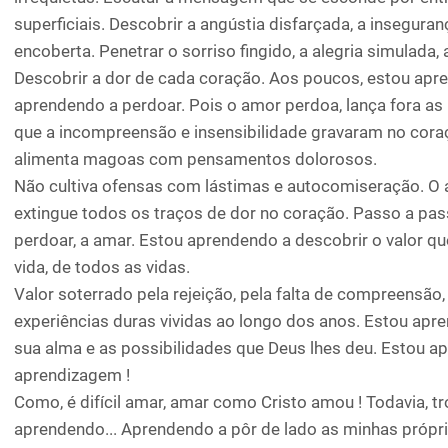
superficiais. Descobrir a angústia disfarçada, a insegura
encoberta. Penetrar o sorriso fingido, a alegria simulada,
Descobrir a dor de cada coração. Aos poucos, estou apr
aprendendo a perdoar. Pois o amor perdoa, lança fora as
que a incompreensão e insensibilidade gravaram no cora
alimenta magoas com pensamentos dolorosos.
Não cultiva ofensas com lástimas e autocomiseração. O 
extingue todos os traços de dor no coração. Passo a pa
perdoar, a amar. Estou aprendendo a descobrir o valor q
vida, de todos as vidas.
Valor soterrado pela rejeição, pela falta de compreensão,
experiências duras vividas ao longo dos anos. Estou apr
sua alma e as possibilidades que Deus lhes deu. Estou a
aprendizagem !
Como, é difícil amar, amar como Cristo amou ! Todavia, t
aprendendo... Aprendendo a pôr de lado as minhas própri