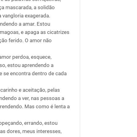
nça mascarada, a solidão
 a vangloria exagerada.
endendo a amar. Estou
 magoas, e apaga as cicatrizes
ção ferido. O amor não
amor perdoa, esquece,
sso, estou aprendendo a
ue se encontra dentro de cada
 carinho e aceitação, pelas
endendo a ver, nas pessoas a
prendendo. Mas como é lenta a
ropeçando, errando, estou
as dores, meus interesses,