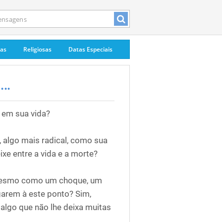
pas
Religiosas
Datas Especiais
..
a em sua vida?
 algo mais radical, como sua
xe entre a vida e a morte?
 mesmo como um choque, um
garem à este ponto? Sim,
algo que não lhe deixa muitas