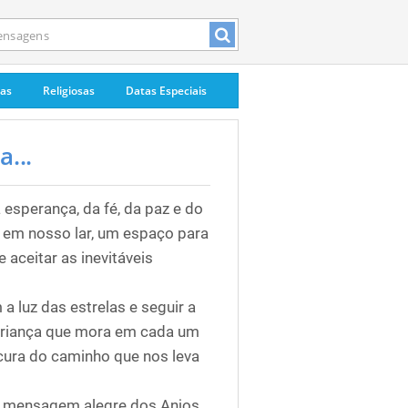
pas
Religiosas
Datas Especiais
...
 esperança, da fé, da paz e do
em nosso lar, um espaço para
 aceitar as inevitáveis
a luz das estrelas e seguir a
 criança que mora em cada um
cura do caminho que nos leva
r a mensagem alegre dos Anjos