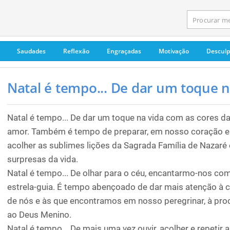
Saudades
Reflexão
Engraçadas
Motivação
Descul
Natal é tempo... De dar um toque na
Natal é tempo... De dar um toque na vida com as cores da
amor. Também é tempo de preparar, em nosso coração e 
acolher as sublimes lições da Sagrada Família de Nazaré e
surpresas da vida.
Natal é tempo... De olhar para o céu, encantarmo-nos com 
estrela-guia. É tempo abençoado de dar mais atenção à
de nós e às que encontramos em nosso peregrinar, à pro
ao Deus Menino.
Natal é tempo... De mais uma vez ouvir, acolher e repeti