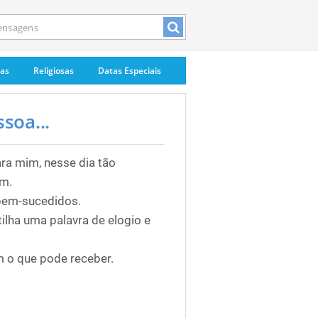
pas
Religiosas
Datas Especiais
soa...
ra mim, nesse dia tão
im.
 bem-sucedidos.
lha uma palavra de elogio e
om o que pode receber.