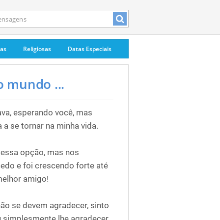
pas
Religiosas
Datas Especiais
 mundo ...
ava, esperando você, mas
 a se tornar na minha vida.
 essa opção, mas nos
do e foi crescendo forte até
melhor amigo!
ão se devem agradecer, sinto
u simplesmente lhe agradecer