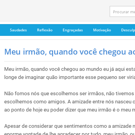
Saudades
Reflexão
Engraçadas
Motivação
Descul
Meu irmão, quando você chegou ao
Meu irmão, quando você chegou ao mundo eu já aqui est
longe de imaginar quão importante esse pequeno ser viria
Não fomos nós que escolhemos ser irmãos, não tivemos
escolhemos como amigos. A amizade entre nós nasceu ce
ao ponto de hoje eu poder dizer que meu irmão é o meu 
Apesar de considerar que sentimentos como a amizade n
enorme vontade de lhe agradecer por tudo, meu irmão, o