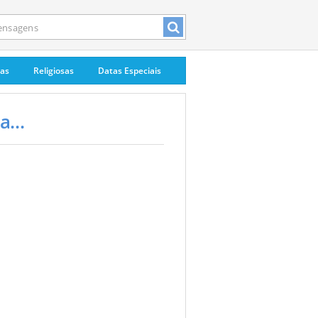
pas
Religiosas
Datas Especiais
...