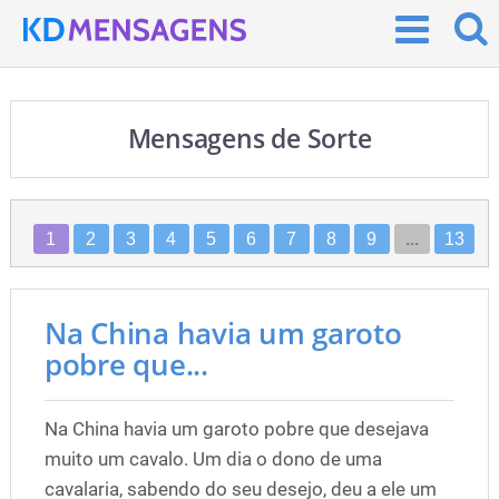
Mensagens de Sorte
1
2
3
4
5
6
7
8
9
...
13
Na China havia um garoto
pobre que...
Na China havia um garoto pobre que desejava
muito um cavalo. Um dia o dono de uma
cavalaria, sabendo do seu desejo, deu a ele um