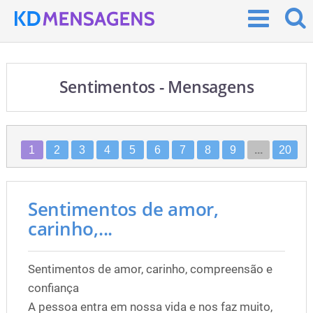
Sentimentos - Mensagens
1
2
3
4
5
6
7
8
9
...
20
Sentimentos de amor,
carinho,...
Sentimentos de amor, carinho, compreensão e
confiança
A pessoa entra em nossa vida e nos faz muito,