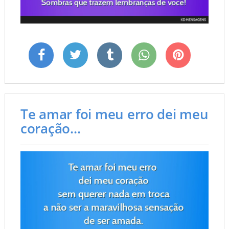
Te amar foi meu erro dei meu
coração...