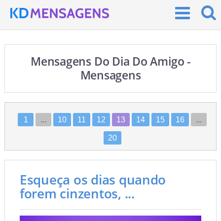
Mensagens Do Dia Do Amigo -
Mensagens
1
...
10
11
12
13
14
15
16
...
20
Esqueça os dias quando
forem cinzentos, ...