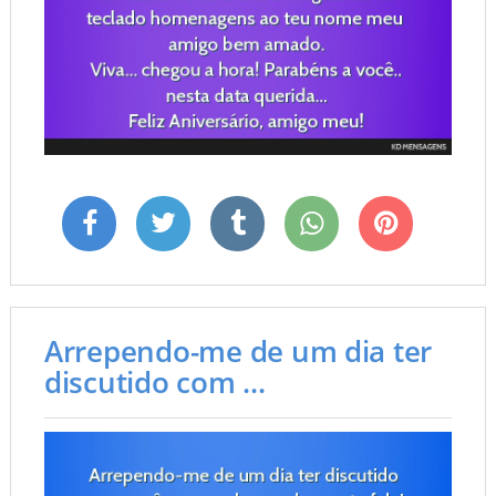
Arrependo-me de um dia ter
discutido com ...