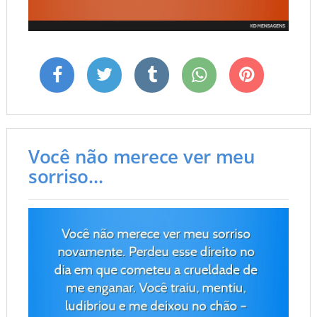
Você não merece ver meu
sorriso...