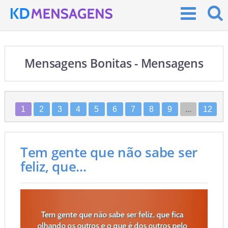
Mensagens Bonitas - Mensagens
1
2
3
4
5
6
7
8
9
...
12
Tem gente que não sabe ser
feliz, que...