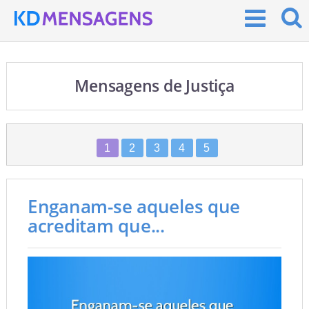
Mensagens de Justiça
1
2
3
4
5
Enganam-se aqueles que
acreditam que...