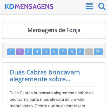
Mensagens de Força
1
2
3
4
5
6
7
8
9
...
20
Duas Cabras brincavam
alegremente sobre...
Duas Cabras brincavam alegremente sobre as
pedras, na parte mais elevada de um vale
montanhoso. Ocorre que se encontravam