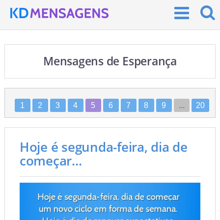
Mensagens de Esperança
1
2
3
4
5
6
7
8
9
...
20
Hoje é segunda-feira, dia de
começar...