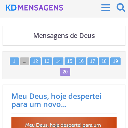
Mensagens de Deus
1
...
12
13
14
15
16
17
18
19
20
Meu Deus, hoje despertei
para um novo...